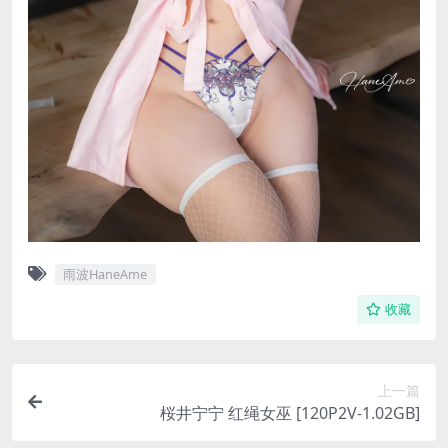
雨波HaneAme
收藏
上一篇
桜井宁宁 红绳女巫 [120P2V-1.02GB]