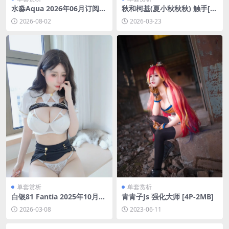
水淼Aqua 2026年06月订阅合
秋和柯基(夏小秋秋秋) 触手[1
集 [210P-311MB]
55P-1V-3.47GB]
2026-08-02
2026-03-23
单套赏析
单套赏析
白银81 Fantia 2025年10月会
青青子Js 强化大师 [4P-2MB]
员合集(16套)[116P-5V-1.3G]
2026-03-08
2023-06-11