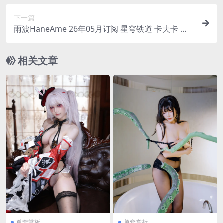
下一篇
雨波HaneAme 26年05月订阅 星穹铁道 卡夫卡 舞
娘 [43P-244MB]
相关文章
单套赏析
单套赏析