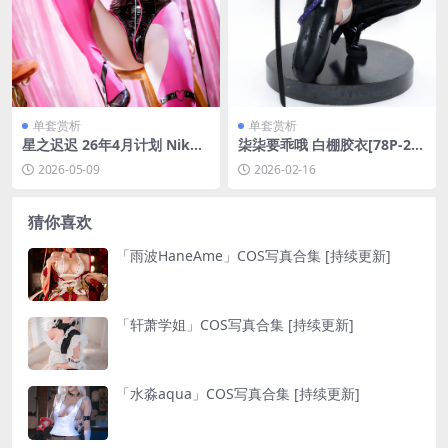
单套赏析
单套赏析
星之迟迟 26年4月计划 Nikke
柒柒要乖哦 白棚胶衣[78P-23
胜利女神 薇尔维特·兔女郎[48
1.5M]
2026-05-09
2026-02-16
P-438.8M]
猜你喜欢
「雨波HaneAme」COS写真合集 [持续更新]
「轩萧学姐」COS写真合集 [持续更新]
「水淼aqua」COS写真合集 [持续更新]