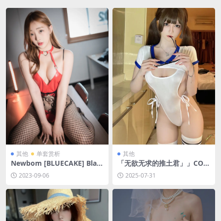
其他
单套赏析
其他
Newbom [BLUECAKE] Blac
「无欲无求的推土君」」COS
k & Red [119P-0.98GB]
写真合集 [持续更新]
2023-09-06
2025-07-31