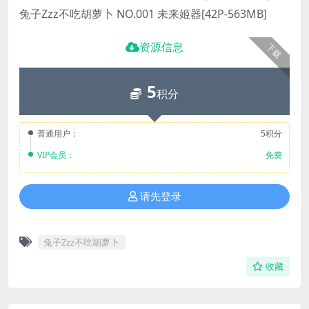
兔子Zzz不吃胡萝卜 NO.001 未来姬器[42P-563MB]
资源信息
下载
5
积分
普通用户：
5积分
VIP会员：
免费
请先登录
兔子Zzz不吃胡萝卜
收藏