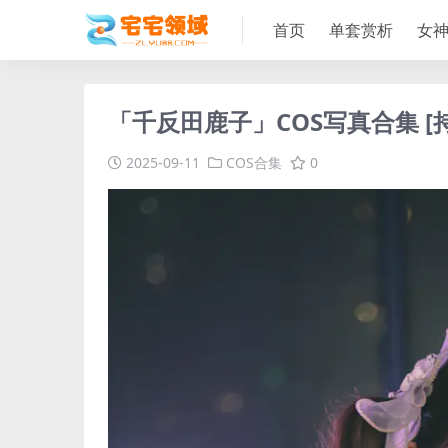
首页
单套赏析
女
「千反田鹿子」COS写真合集 [
2025-09-11
COS合集
0