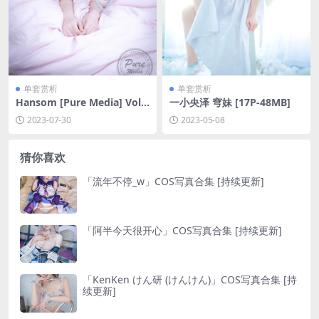
单套赏析
单套赏析
Hansom [Pure Media] Vol.2
一小央泽 穹妹 [17P-48MB]
25 Real Doll Real Cotton [5
2023-07-30
2023-05-08
9P-109MB]
猜你喜欢
「流年不停_w」COS写真合集 [持续更新]
「阿半今天很开心」COS写真合集 [持续更新]
「KenKen けん研 (けんけん)」COS写真合集 [持
续更新]