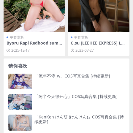
单套赏析
单套赏析
Byoru Rapi Redhood sum
G.su [LEEHEE EXPRESS] LER
mer[53P-22V-3.62G]
B-027B [44P-320MB]
2025-12-17
2023-07-27
猜你喜欢
「流年不停_w」COS写真合集 [持续更新]
「阿半今天很开心」COS写真合集 [持续更新]
「KenKen けん研 (けんけん)」COS写真合集 [持
续更新]