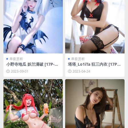
单套赏析
单套赏析
小野寺地瓜 妖兰满破 [17P-15
塔塔_Lo1iTa 狂三内衣 [17P-1
0MB]
70MB]
2023-09-01
2023-04-24