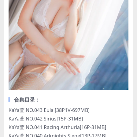
合集目录：
KaYa萱 NO.043 Eula [38P1V-697MB]
KaYa萱 NO.042 Sirius[15P-31MB]
KaYa萱 NO.041 Racing Arthuria[16P-31MB]
KaYa萱 NO.040 Arknights Siege[13P-17MB]