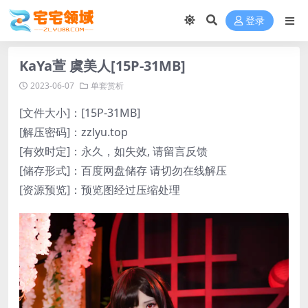
登录
KaYa萱 虞美人[15P-31MB]
2023-06-07
单套赏析
[文件大小]：[15P-31MB]
[解压密码]：zzlyu.top
[有效时定]：永久，如失效, 请留言反馈
[储存形式]：百度网盘储存 请切勿在线解压
[资源预览]：预览图经过压缩处理