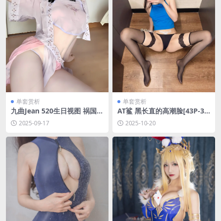
单套赏析
单套赏析
九曲Jean 520生日视图 祸国妖
AT鲨 黑长直的高潮脸[43P-3V
妃 [50P5V-911M]
-10.3M]
2025-09-17
2025-10-20