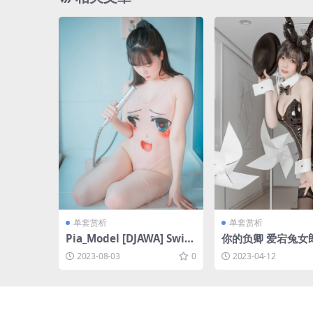
单套赏析
单套赏析
Pia_Model [DJAWA] Swim
你的负卿 爱宕兔女郎 
ming Lessons #4 [78P-7
384MB]
2023-08-03
0
2023-04-12
25MB]