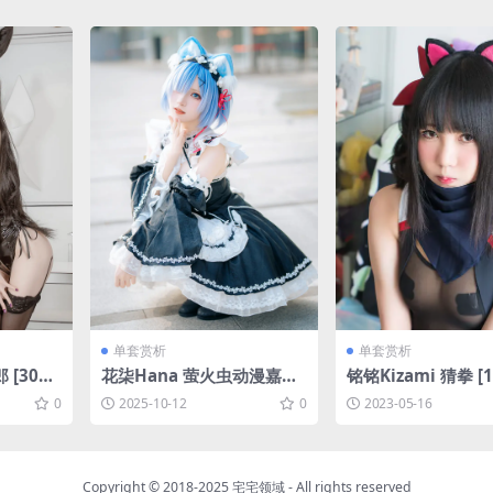
单套赏析
单套赏析
[30P-
花柒Hana 萤火虫动漫嘉年
铭铭Kizami 猜拳 [
华 猫猫蕾姆[107P-1V-889.
B]
0
2025-10-12
0
2023-05-16
7M]
Copyright © 2018-2025
宅宅领域
- All rights reserved