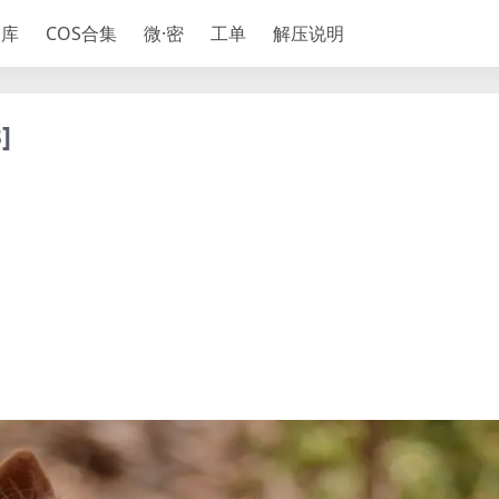
神库
COS合集
微·密
工单
解压说明
]