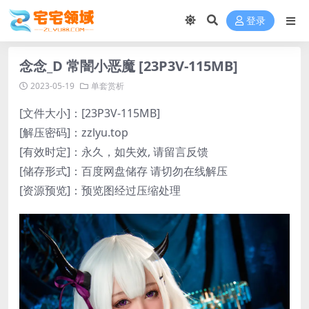
登录
念念_D 常闇小恶魔 [23P3V-115MB]
2023-05-19
单套赏析
[文件大小]：[23P3V-115MB]
[解压密码]：zzlyu.top
[有效时定]：永久，如失效, 请留言反馈
[储存形式]：百度网盘储存 请切勿在线解压
[资源预览]：预览图经过压缩处理