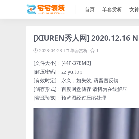
首页
单套赏析
女
[XIUREN秀人网] 2020.12.16 N
2023-04-23
单套赏析
1
[文件大小]：[44P-378MB]
[解压密码]：zzlyu.top
[有效时定]：永久，如失效, 请留言反馈
[储存形式]：百度网盘储存 请切勿在线解压
[资源预览]：预览图经过压缩处理