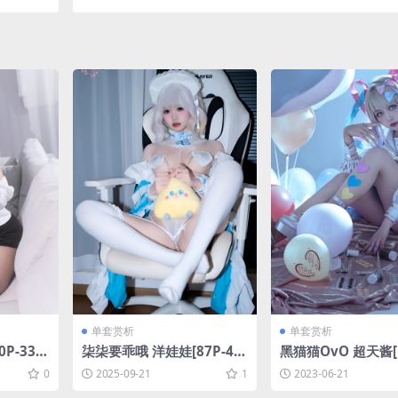
301MB]
P-636MB]
单套赏析
单套赏析
P-338.
柒柒要乖哦 洋娃娃[87P-46
黑猫猫OvO 超天酱[1
4M]
MB]
0
2025-09-21
1
2023-06-21