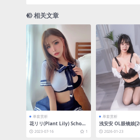
[36P-
相关文章
单套赏析
单套赏析
花リリ(Plant Lily) School
浅安安 OL眼镜娘[20
Girl [12P1V-58MB]
2M]
2023-07-16
1
2026-01-23