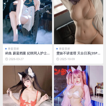
单套赏析
单套赏析
屿鱼 蔚蓝档案 妃咲同人护士
雯妹不讲道理 天台日系[35P-5
[65P-358.4M]
43.3M]
2026-03-27
2025-10-09