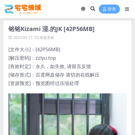
登录
铭铭Kizami 湿.的JK [42P56MB]
2023-05-17
单套赏析
[文件大小]：[42P56MB]
[解压密码]：zzlyu.top
[有效时定]：永久，如失效, 请留言反馈
[储存形式]：百度网盘储存 请切勿在线解压
[资源预览]：预览图经过压缩处理