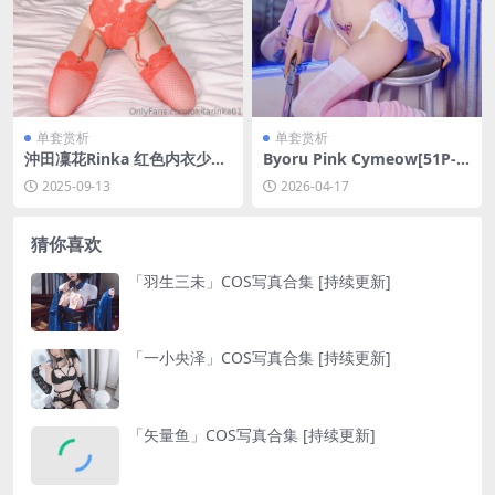
单套赏析
单套赏析
沖田凜花Rinka 红色内衣少女
Byoru Pink Cymeow[51P-2
Red underwear girl[23P-87
V-961.8M]
2025-09-13
2026-04-17
M]
猜你喜欢
「羽生三未」COS写真合集 [持续更新]
「一小央泽」COS写真合集 [持续更新]
「矢量鱼」COS写真合集 [持续更新]