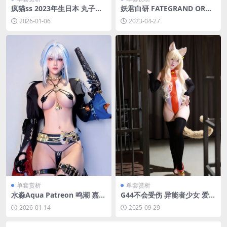
疯猫ss 2023年生日本 丸子头
妖君白研 FATEGRAND ORDE
旗袍[40P-612M]
R玉澡前 FATE COS正片 [8P-6
2026-01-06
2023-04-27
3MB]
单套赏析
单套赏析
水淼Aqua Patreon 鸣潮 嘉贝
G44不会受伤 异能者少女 爱丽
莉娜自拍[29P-42.9M]
丝[23P-373.5M]
2026-01-14
2025-09-29