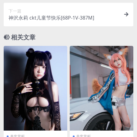
下一篇
神沢永莉 ckt儿童节快乐[68P-1V-387M]
相关文章
单套赏析
单套赏析