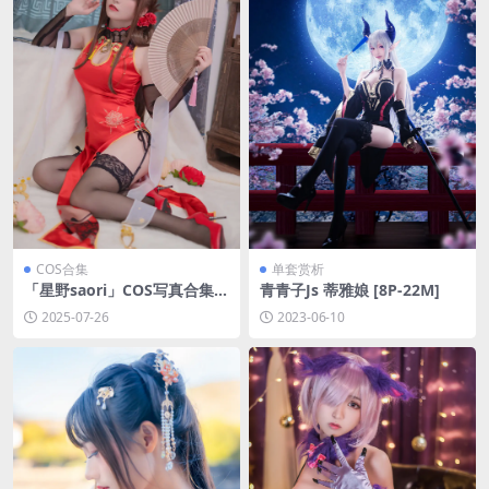
COS合集
单套赏析
「星野saori」COS写真合集
青青子Js 蒂雅娘 [8P-22M]
[持续更新]
2025-07-26
2023-06-10