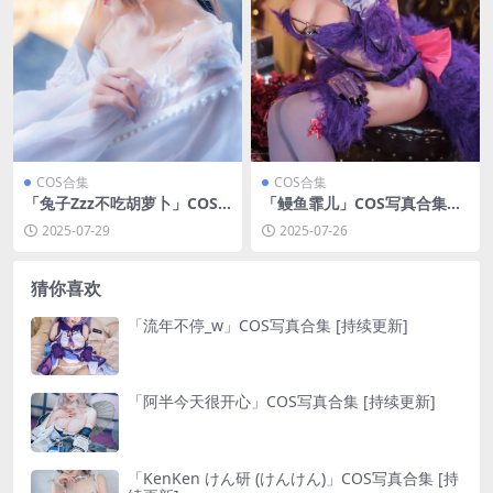
COS合集
COS合集
「兔子Zzz不吃胡萝卜」COS
「鳗鱼霏儿」COS写真合集
写真合集 [持续更新]
[持续更新]
2025-07-29
2025-07-26
猜你喜欢
「流年不停_w」COS写真合集 [持续更新]
「阿半今天很开心」COS写真合集 [持续更新]
「KenKen けん研 (けんけん)」COS写真合集 [持