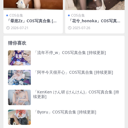
COS合集
COS合集
「晕崽Zz」COS写真合集 [持
「花兮_honoka」COS写真合
续更新]
集 [持续更新]
2026-07-21
2025-07-26
猜你喜欢
「流年不停_w」COS写真合集 [持续更新]
「阿半今天很开心」COS写真合集 [持续更新]
「KenKen けん研 (けんけん)」COS写真合集 [持
续更新]
「Byoru」COS写真合集 [持续更新]