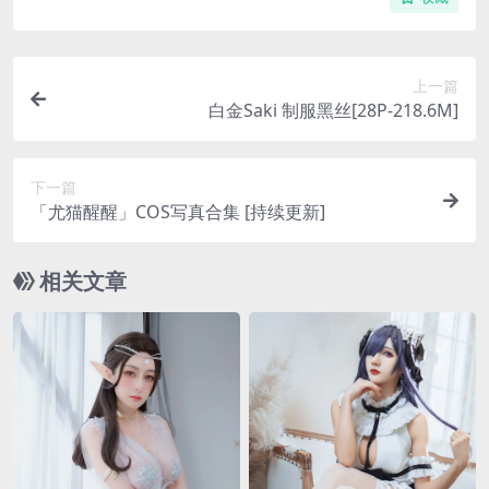
上一篇
白金Saki 制服黑丝[28P-218.6M]
下一篇
「尤猫醒醒」COS写真合集 [持续更新]
相关文章