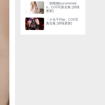
「胡桃猫Kuruminek
o」COS写真合集 [持续
更新]
「小仓千代w」COS写
真合集 [持续更新]