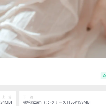
上一篇
下一篇
-294MB]
铭铭Kizami ピンクナース [155P199MB]