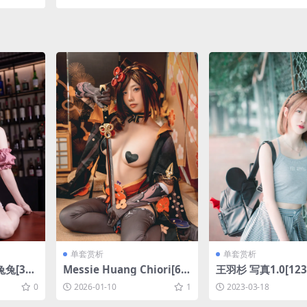
单套赏析
单套赏析
兔[39P
Messie Huang Chiori[61
王羽杉 写真1.0[123
P-306.6M]
1MB]
0
2026-01-10
1
2023-03-18