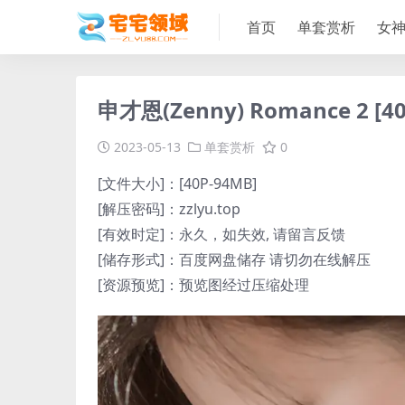
首页
单套赏析
女
申才恩(Zenny) Romance 2 [4
2023-05-13
单套赏析
0
[文件大小]：[40P-94MB]
[解压密码]：zzlyu.top
[有效时定]：永久，如失效, 请留言反馈
[储存形式]：百度网盘储存 请切勿在线解压
[资源预览]：预览图经过压缩处理