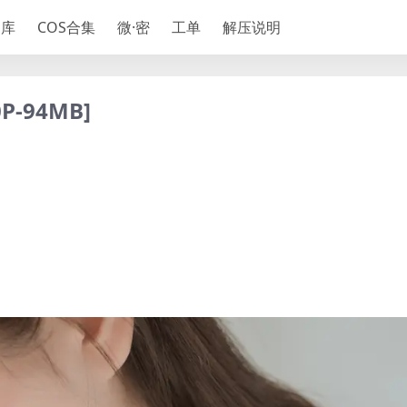
神库
COS合集
微·密
工单
解压说明
0P-94MB]