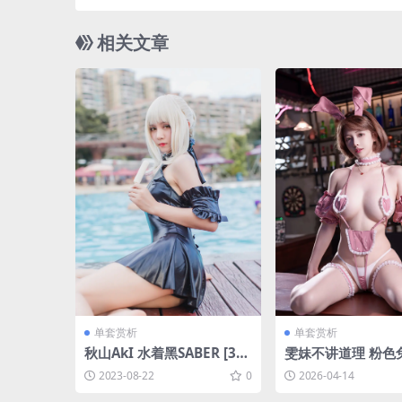
相关文章
单套赏析
单套赏析
秋山AkI 水着黑SABER [30
雯妹不讲道理 粉色兔
P-245MB]
-643.8M]
2023-08-22
0
2026-04-14