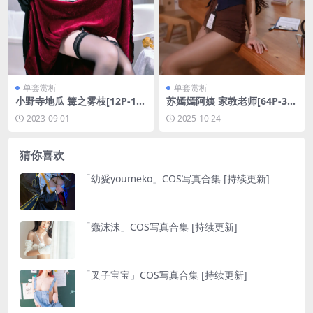
单套赏析
单套赏析
小野寺地瓜 篝之雾枝[12P-11
苏嫣嫣阿姨 家教老师[64P-3V-
9MB]
782.5M]
2023-09-01
2025-10-24
猜你喜欢
「幼愛youmeko」COS写真合集 [持续更新]
「蠢沫沫」COS写真合集 [持续更新]
「叉子宝宝」COS写真合集 [持续更新]