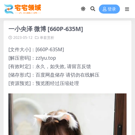
登录
一小央泽 微博 [660P-635M]
2023-05-12
单套赏析
[文件大小]：[660P-635M]
[解压密码]：zzlyu.top
[有效时定]：永久，如失效, 请留言反馈
[储存形式]：百度网盘储存 请切勿在线解压
[资源预览]：预览图经过压缩处理