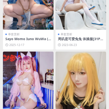
单套赏析
单套赏析
Sayo Momo Iuno WuWa (o
周叽是可爱兔兔 体操服[31P-2
nly graphics)[120P-173.3M]
61MB]
2025-12-17
2023-06-23