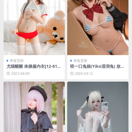
单套赏析
单套赏析
尤猫醒醒 体操服内衣[12-61M
咬一口兔娘(Yiko湿润兔) 放课
B]
后の归路[122P+2V]
2023-04-09
2026-03-12