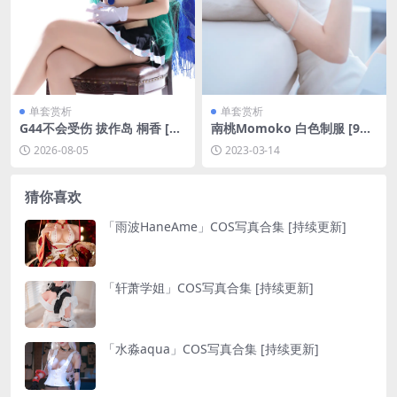
单套赏析
单套赏析
G44不会受伤 拔作岛 桐香 [26
南桃Momoko 白色制服 [9P-
P-238MB]
25MB]
2026-08-05
2023-03-14
猜你喜欢
「雨波HaneAme」COS写真合集 [持续更新]
「轩萧学姐」COS写真合集 [持续更新]
「水淼aqua」COS写真合集 [持续更新]