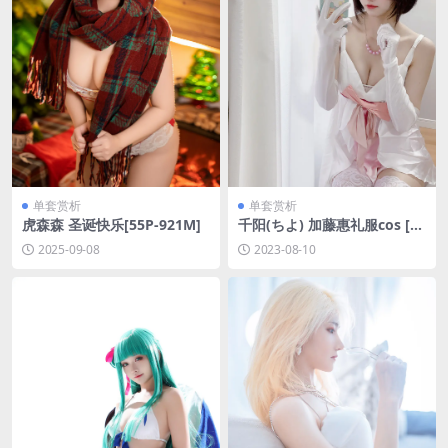
单套赏析
单套赏析
虎森森 圣诞快乐[55P-921M]
千阳(ちよ) 加藤惠礼服cos [10
P-23MB]
2025-09-08
2023-08-10