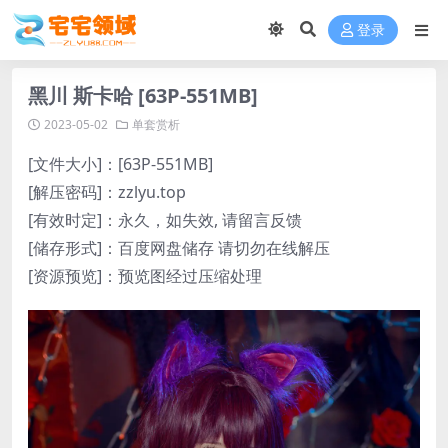
登录
黑川 斯卡哈 [63P-551MB]
2023-05-02
单套赏析
[文件大小]：[63P-551MB]
[解压密码]：zzlyu.top
[有效时定]：永久，如失效, 请留言反馈
[储存形式]：百度网盘储存 请切勿在线解压
[资源预览]：预览图经过压缩处理