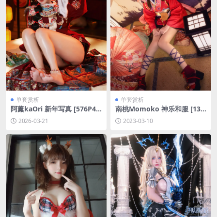
单套赏析
单套赏析
阿薰kaOri 新年写真 [576P4V
南桃Momoko 神乐和服 [13P
-2.64GB]
-29MB]
2026-03-21
2023-03-10