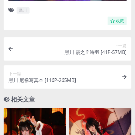
黑川
收藏
上一篇
黑川 霞之丘诗羽 [41P-57MB]
下一篇
黑川 尼禄写真本 [116P-265MB]
相关文章