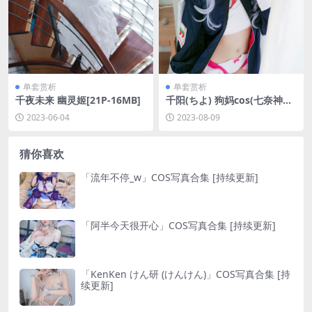
单套赏析
单套赏析
千夜未来 幽灵姬[21P-16MB]
千阳(ちよ) 狗妈cos(七奈神乐)
[16P-25MB]
2023-06-04
2023-08-09
猜你喜欢
「流年不停_w」COS写真合集 [持续更新]
「阿半今天很开心」COS写真合集 [持续更新]
「KenKen けん研 (けんけん)」COS写真合集 [持
续更新]