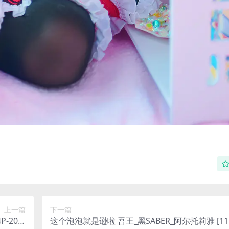
上一篇
下一篇
P-20M
这个泡泡就是逊啦 吾王_黑SABER_阿尔托莉雅 [11