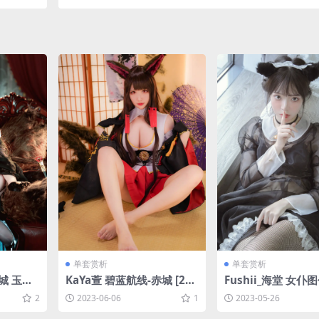
B]
3MB]
单套赏析
单套赏析
城 玉座
KaYa萱 碧蓝航线-赤城 [20P
Fushii_海堂 女仆图
MB]
-117MB]
-48MB]
2
2023-06-06
1
2023-05-26