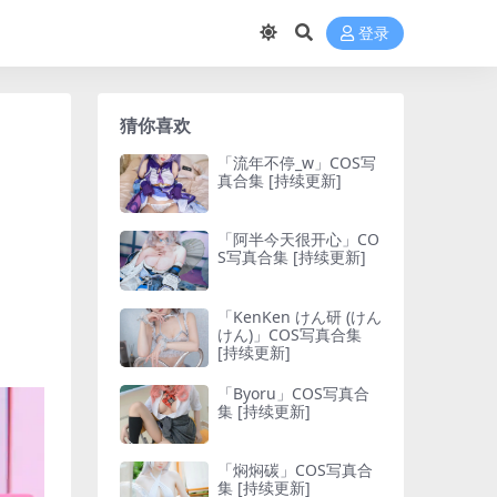
登录
猜你喜欢
「流年不停_w」COS写
真合集 [持续更新]
「阿半今天很开心」CO
S写真合集 [持续更新]
「KenKen けん研 (けん
けん)」COS写真合集
[持续更新]
「Byoru」COS写真合
集 [持续更新]
「焖焖碳」COS写真合
集 [持续更新]