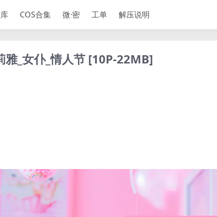
神库
COS合集
微·密
工单
解压说明
女仆_情人节 [10P-22MB]