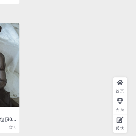
首页
会员
包 [30P
0
反馈