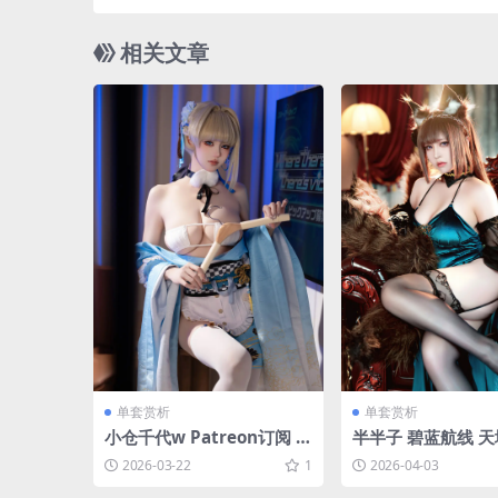
相关文章
单套赏析
单套赏析
小仓千代w Patreon订阅 原
半半子 碧蓝航线 天
神 希娜小姐[65P-330.7M]
落鸾 [62P10V-535
2026-03-22
1
2026-04-03