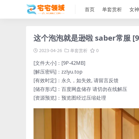
首页
单套赏析
女
这个泡泡就是逊啦 saber常服 [9P
2023-04-26
单套赏析
0
[文件大小]：[9P-42MB]
[解压密码]：zzlyu.top
[有效时定]：永久，如失效, 请留言反馈
[储存形式]：百度网盘储存 请切勿在线解压
[资源预览]：预览图经过压缩处理