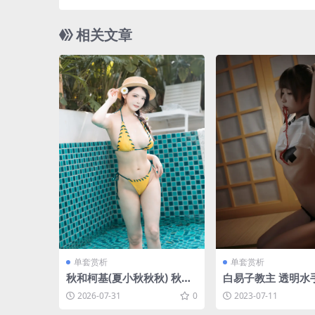
相关文章
单套赏析
单套赏析
秋和柯基(夏小秋秋秋) 秋隅
白易子教主 透明水手
夏漾写真本 绑带比基尼[25P
P-58MB]
2026-07-31
0
2023-07-11
-1V-823M]