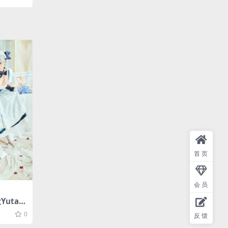
首页
会员
uta-
28P-2
0
反馈