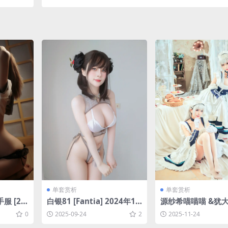
24MB]
单套赏析
单套赏析
服 [21
白银81 [Fantia] 2024年10
源纱希喵喵喵 &犹大Y
月订阅 (15套)[105P-5V-1.1
大小双人贝尔法斯特[
0
2025-09-24
2
2025-11-24
6G]
19.2M]