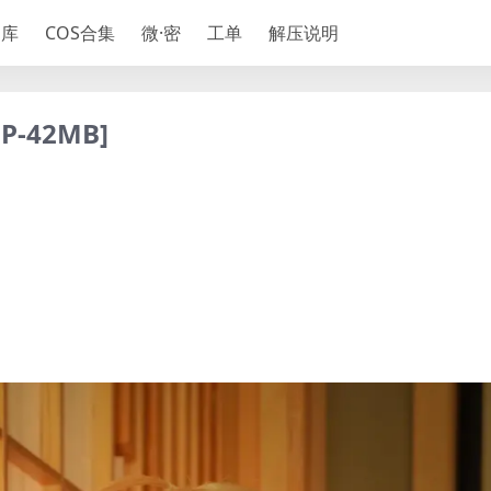
神库
COS合集
微·密
工单
解压说明
-42MB]