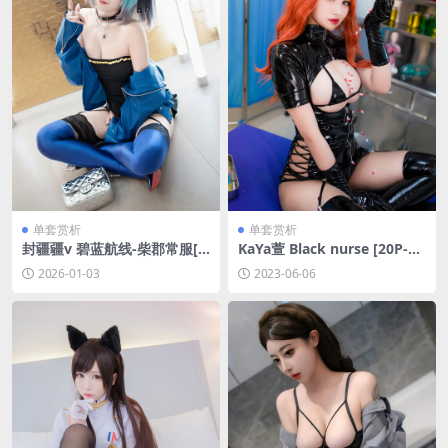
单套赏析
单套赏析
封疆疆v 碧蓝航线-柴郡常服[2
KaYa萱 Black nurse [20P-95
7P-419.9M]
MB]
2026-01-03
2023-06-06