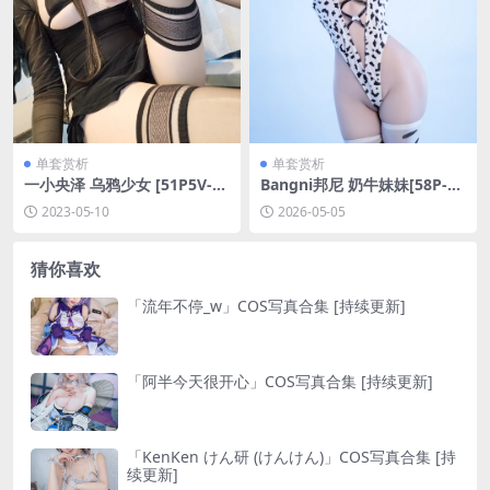
单套赏析
单套赏析
一小央泽 乌鸦少女 [51P5V-1.
Bangni邦尼 奶牛妹妹[58P-4V
1GB]
-902.3M]
2023-05-10
2026-05-05
猜你喜欢
「流年不停_w」COS写真合集 [持续更新]
「阿半今天很开心」COS写真合集 [持续更新]
「KenKen けん研 (けんけん)」COS写真合集 [持
续更新]