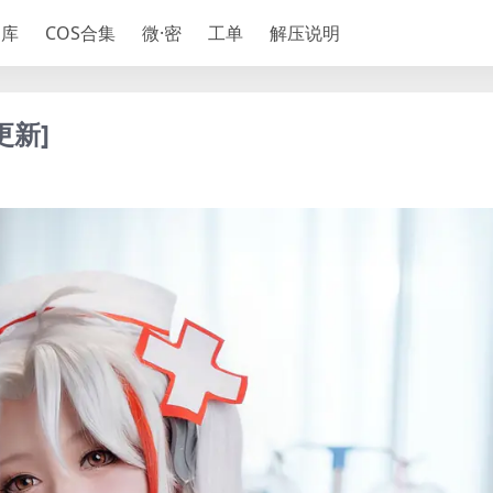
神库
COS合集
微·密
工单
解压说明
更新]