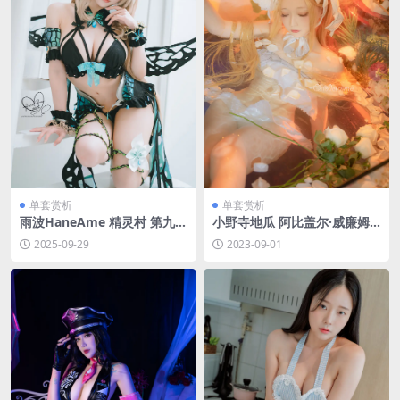
单套赏析
单套赏析
雨波HaneAme 精灵村 第九村
小野寺地瓜 阿比盖尔·威廉姆
人 [35P3V-358MB]
斯 [15P-139MB]
2025-09-29
2023-09-01