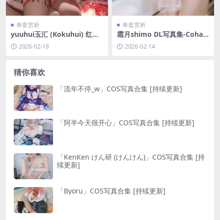
单套赏析
单套赏析
yuuhui玉汇 (Kokuhui) 红宝
霜月shimo DL写真集-Cohabi
石[45P-2V-630M]
tation With Shimo Chan[85
2026-02-18
2026-02-14
P-79.1M]
猜你喜欢
「流年不停_w」COS写真合集 [持续更新]
「阿半今天很开心」COS写真合集 [持续更新]
「KenKen けん研 (けんけん)」COS写真合集 [持
续更新]
「Byoru」COS写真合集 [持续更新]