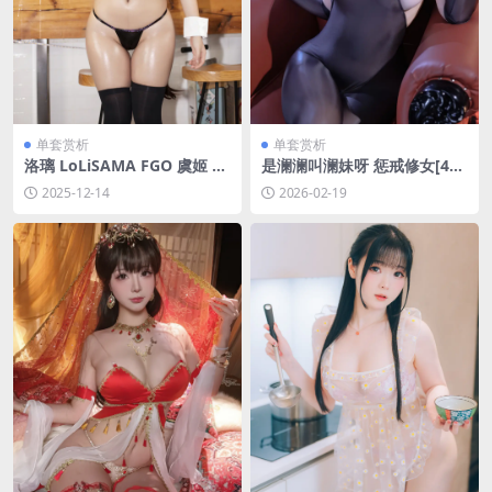
单套赏析
单套赏析
洛璃 LoLiSAMA FGO 虞姬 女
是澜澜叫澜妹呀 惩戒修女[44P
仆比基尼[68P-530.5M]
-1V-758M]
2025-12-14
2026-02-19