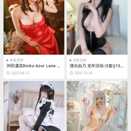
单套赏析
单套赏析
沖田凜花Rinka Azur Lane -
清水由乃 龙年活动 (5套)[130
大鳳 毒蘋果ver. (アズールレ
P-4V-762.9M]
2023-06-13
2025-10-30
ーン) [13P-6MB]