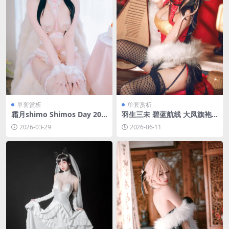
单套赏析
单套赏析
霜月shimo Shimos Day 202
羽生三未 碧蓝航线 大凤旗袍
6 Part.1[33P-38.3M]
[21P-215.7M]
2026-03-29
2026-06-11