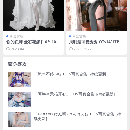
单套赏析
单套赏析
你的负卿 爱宕花嫁 [10P-108
周叽是可爱兔兔 OTs14[17P-1
MB]
53MB]
2023-04-11
2023-06-22
猜你喜欢
「流年不停_w」COS写真合集 [持续更新]
「阿半今天很开心」COS写真合集 [持续更新]
「KenKen けん研 (けんけん)」COS写真合集 [持
续更新]