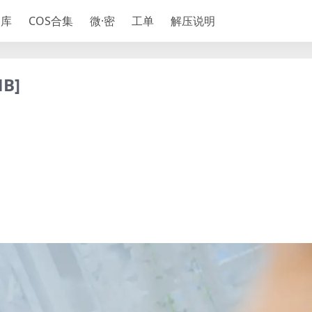
神库
COS合集
微·密
工单
解压说明
B]