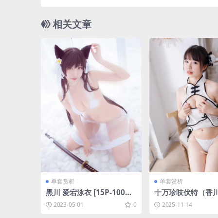
相关文章
单套赏析
单套赏析
黑川 爱宕泳衣 [15P-100M
十万珍吱伏特（香川
B]
华熊猫[168P-5V-2.
2023-05-01
0
2025-11-14