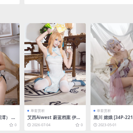
单套赏析
单套赏析
澪） 中
艾西Aiwest 蔚蓝档案 伊落
黑川 嫦娥 [34P-22
08G]
玛丽旗袍[30P-342.1M]
0
2026-07-04
0
2023-05-01