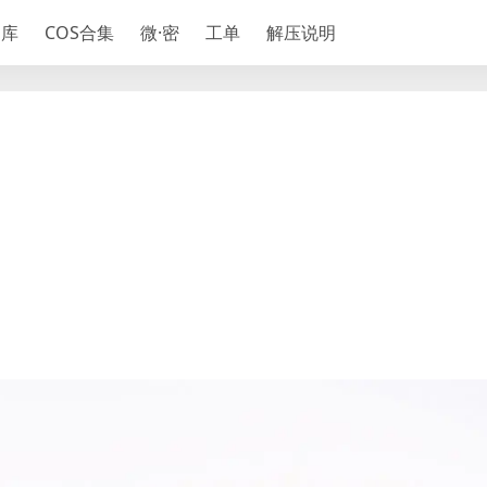
神库
COS合集
微·密
工单
解压说明