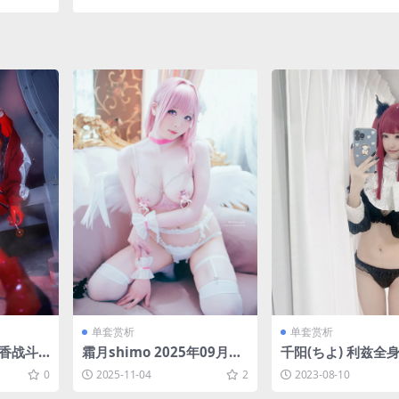
单套赏析
单套赏析
日香战斗
霜月shimo 2025年09月订
千阳(ちよ) 利兹全身 
阅 桃樂絲 Dorothy (NIKK
0MB]
0
2025-11-04
2
2023-08-10
E) [26P3V-74MB]