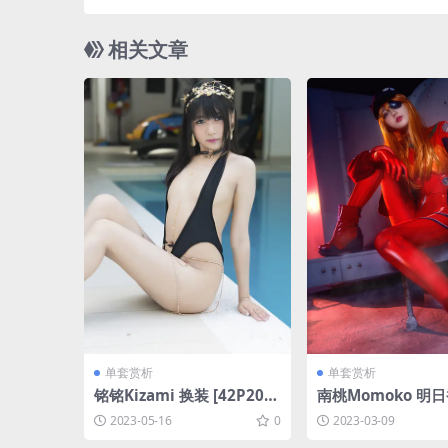
相关文章
单套赏析
单套赏析
铭铭Kizami 换装 [42P20M
南桃Momoko 明
B]
服 [18P-100MB]
2023-05-16
0
2023-03-09