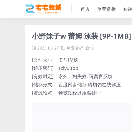
首页
单套赏析
女
小野妹子w 蕾姆 泳装 [9P-1MB]
2023-03-27
单套赏析
0
[文件大小]：[9P-1MB]
[解压密码]：zzlyu.top
[有效时定]：永久，如失效, 请留言反馈
[储存形式]：百度网盘储存 请切勿在线解压
[资源预览]：预览图经过压缩处理