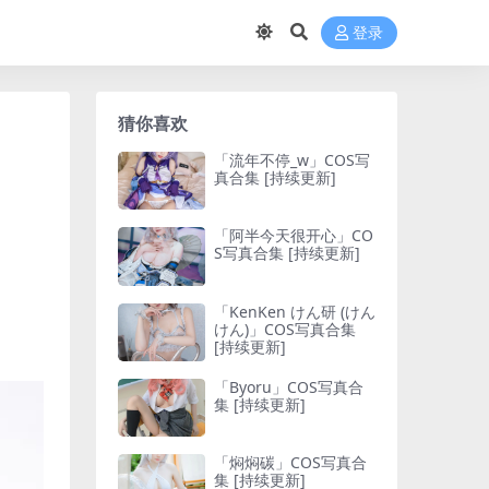
登录
猜你喜欢
「流年不停_w」COS写
真合集 [持续更新]
「阿半今天很开心」CO
S写真合集 [持续更新]
「KenKen けん研 (けん
けん)」COS写真合集
[持续更新]
「Byoru」COS写真合
集 [持续更新]
「焖焖碳」COS写真合
集 [持续更新]