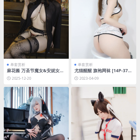
单套赏析
单套赏析
麻花酱 万圣节魔女&安妮女王
尤猫醒醒 旗袍网袜 [14P-37M
&明日奈[165P-1.47G]
B]
2025-12-20
2023-04-09