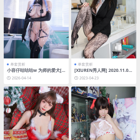
单套赏析
单套赏析
小容仔咕咕咕w 为师的爱犬[5
[XIUREN秀人网] 2020.11.02
0P-472M]
NO.2725 糯美子Mini [77P-77
2026-04-14
2023-04-23
3MB]