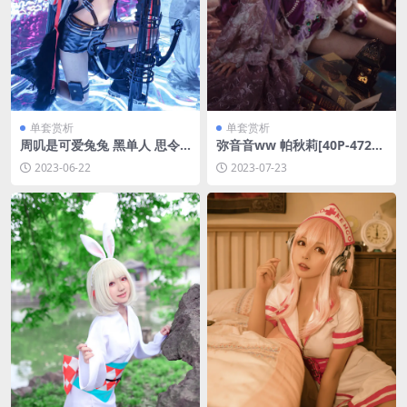
单套赏析
单套赏析
周叽是可爱兔兔 黑单人 思令
弥音音ww 帕秋莉[40P-472M
[15P-136MB]
B]
2023-06-22
2023-07-23