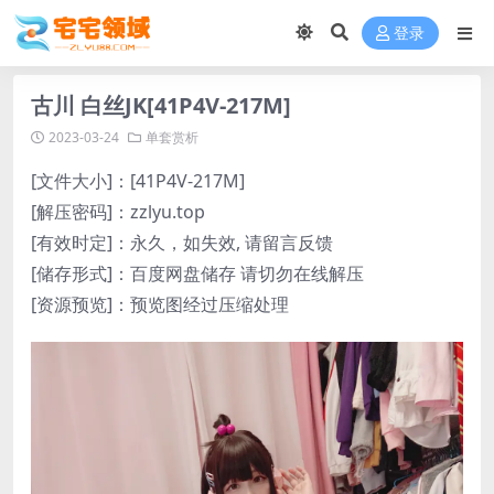
登录
古川 白丝JK[41P4V-217M]
2023-03-24
单套赏析
[文件大小]：[41P4V-217M]
[解压密码]：zzlyu.top
[有效时定]：永久，如失效, 请留言反馈
[储存形式]：百度网盘储存 请切勿在线解压
[资源预览]：预览图经过压缩处理