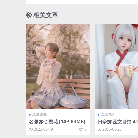
相关文章
单套赏析
单套赏析
名濑弥七 樱花 [14P-83MB]
日奈娇 巫女自拍[41P
M]
2023-07-19
0
2026-05-25