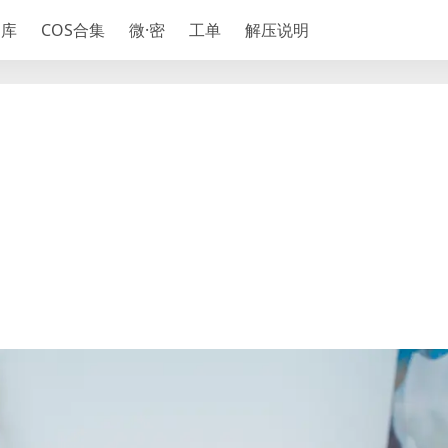
神库
COS合集
微·密
工单
解压说明