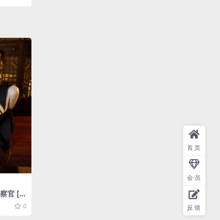
首页
会员
官 [1
0
反馈