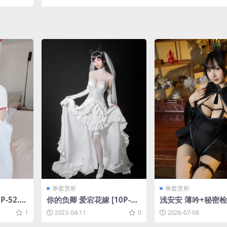
单套赏析
单套赏析
-52.1
你的负卿 爱宕花嫁 [10P-10
浅安安 薄吟+秘密检察
8MB]
21P1V-2.41GB]
1
2023-04-11
0
2026-07-08