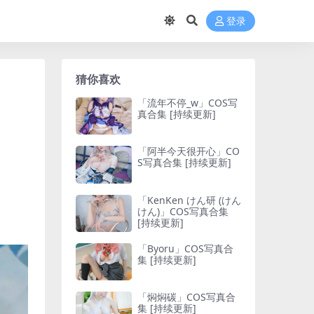
登录
猜你喜欢
「流年不停_w」COS写
真合集 [持续更新]
「阿半今天很开心」CO
S写真合集 [持续更新]
「KenKen けん研 (けん
けん)」COS写真合集
[持续更新]
「Byoru」COS写真合
集 [持续更新]
「焖焖碳」COS写真合
集 [持续更新]