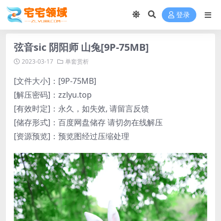
登录
弦音sic 阴阳师 山兔[9P-75MB]
2023-03-17
单套赏析
[文件大小]：[9P-75MB]
[解压密码]：zzlyu.top
[有效时定]：永久，如失效, 请留言反馈
[储存形式]：百度网盘储存 请切勿在线解压
[资源预览]：预览图经过压缩处理