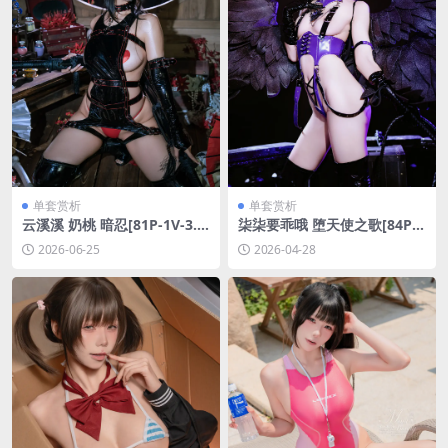
单套赏析
单套赏析
云溪溪 奶桃 暗忍[81P-1V-3.0
柒柒要乖哦 堕天使之歌[84P-
5G]
1.33G]
2026-06-25
2026-04-28