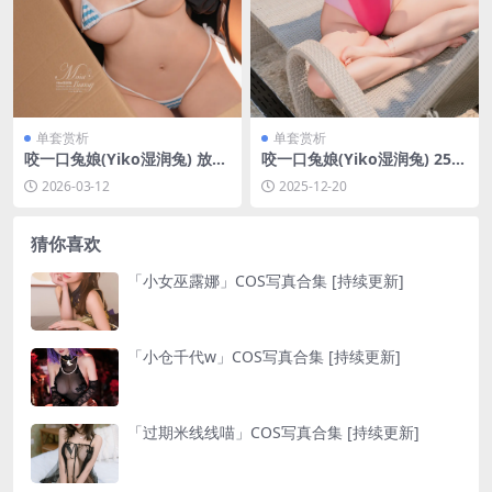
单套赏析
单套赏析
咬一口兔娘(Yiko湿润兔) 放课
咬一口兔娘(Yiko湿润兔) 25泳
后の归路[122P+2V]
装限定作 水泳部前辈[94P-1.1
2026-03-12
2025-12-20
3G]
猜你喜欢
「小女巫露娜」COS写真合集 [持续更新]
「小仓千代w」COS写真合集 [持续更新]
「过期米线线喵」COS写真合集 [持续更新]