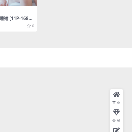
睡裙 [11P-168M
0
首页
会员