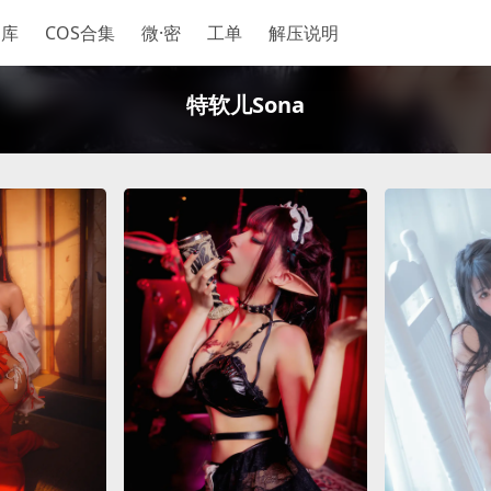
神库
COS合集
微·密
工单
解压说明
特软儿Sona