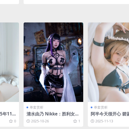
单套赏析
单套赏析
25年11
清水由乃 Nikke：胜利女神
阿半今天很开心 碧
24P-3V
米哈拉同人[62P-1V-781.1
让巴尔泳装[20P-227
0
2025-10-26
1
2025-11-13
M]