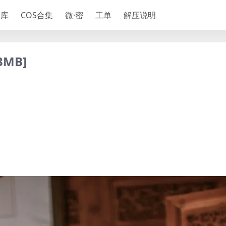
神库
COS合集
微·密
工单
解压说明
3MB]