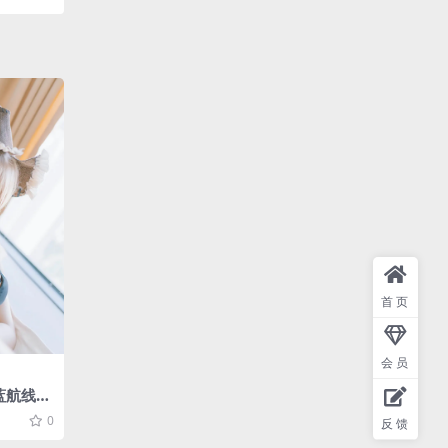
首页
会员
蓝航线
.5M]
0
反馈