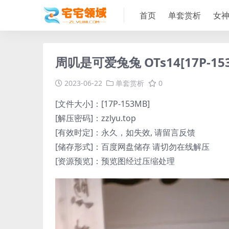
首页
单套赏析
女
周叽是可爱兔兔 OTs14[17P-15
2023-06-22
单套赏析
0
[文件大小]：[17P-153MB]
[解压密码]：zzlyu.top
[有效时定]：永久，如失效, 请留言反馈
[储存形式]：百度网盘储存 请切勿在线解压
[资源预览]：预览图经过压缩处理