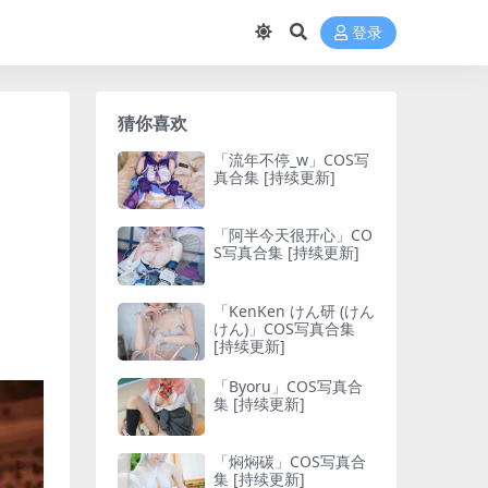
登录
猜你喜欢
「流年不停_w」COS写
真合集 [持续更新]
「阿半今天很开心」CO
S写真合集 [持续更新]
「KenKen けん研 (けん
けん)」COS写真合集
[持续更新]
「Byoru」COS写真合
集 [持续更新]
「焖焖碳」COS写真合
集 [持续更新]