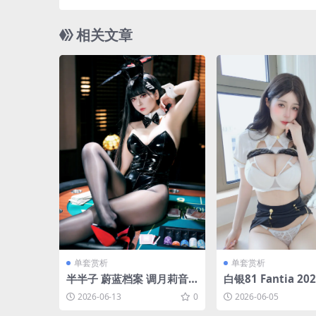
相关文章
单套赏析
单套赏析
半半子 蔚蓝档案 调月莉音
白银81 Fantia 20
兔女郎[58P-6V-400.2M]
月会员合集(15套)[1
2026-06-13
0
2026-06-05
-946.9M]