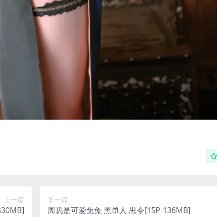
上一篇
下一篇
30MB]
周叽是可爱兔兔 黑单人 思令[15P-136MB]