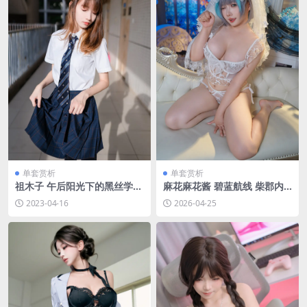
单套赏析
单套赏析
祖木子 午后阳光下的黑丝学妹
麻花麻花酱 碧蓝航线 柴郡内
[47P-194MB]
衣花嫁[32P-2V-710.4M]
2023-04-16
2026-04-25