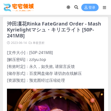
登录
沖田凜花Rinka FateGrand Order - Mash
Kyrielightマシュ・キリエライト [50P-
241MB]
2023-06-14
单套赏析
[文件大小]：[50P-241MB]
[解压密码]：zzlyu.top
[有效时定]：永久，如失效, 请留言反馈
[储存形式]：百度网盘储存 请切勿在线解压
[资源预览]：预览图经过压缩处理