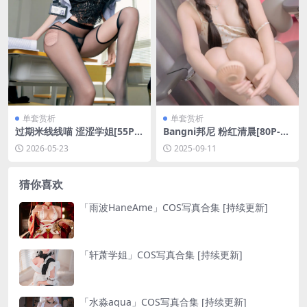
单套赏析
单套赏析
过期米线线喵 涩涩学姐[55P-3
Bangni邦尼 粉红清晨[80P-54
06.2M]
3.6M]
2026-05-23
2025-09-11
猜你喜欢
「雨波HaneAme」COS写真合集 [持续更新]
「轩萧学姐」COS写真合集 [持续更新]
「水淼aqua」COS写真合集 [持续更新]