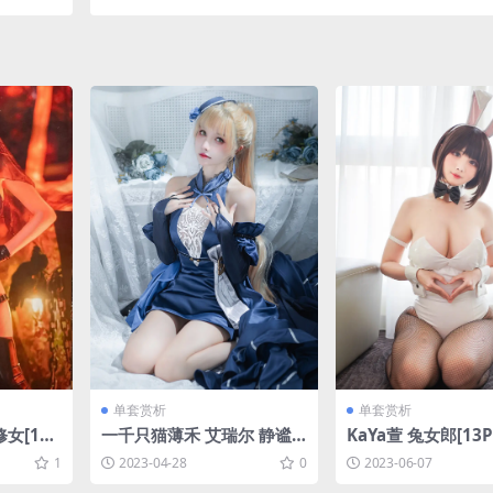
单套赏析
单套赏析
修女[17P
一千只猫薄禾 艾瑞尔 静谧
KaYa萱 兔女郎[13P
夜曲[18P-33.9M]
1
2023-04-28
0
2023-06-07