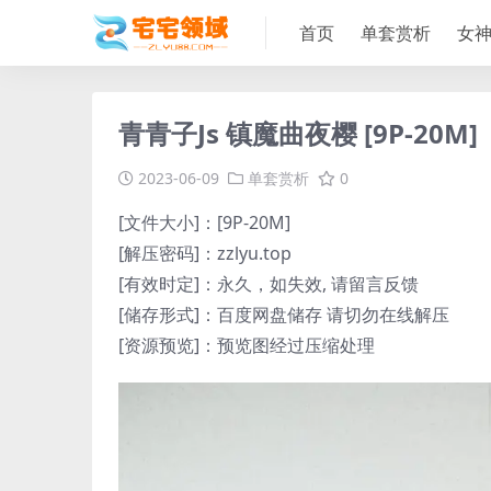
首页
单套赏析
女
青青子Js 镇魔曲夜樱 [9P-20M]
2023-06-09
单套赏析
0
[文件大小]：[9P-20M]
[解压密码]：zzlyu.top
[有效时定]：永久，如失效, 请留言反馈
[储存形式]：百度网盘储存 请切勿在线解压
[资源预览]：预览图经过压缩处理