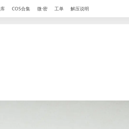
神库
COS合集
微·密
工单
解压说明