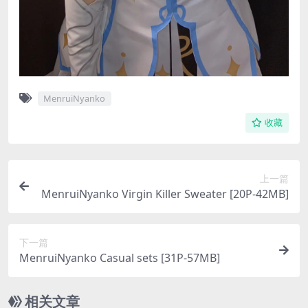
MenruiNyanko
收藏
上一篇
MenruiNyanko Virgin Killer Sweater [20P-42MB]
下一篇
MenruiNyanko Casual sets [31P-57MB]
相关文章