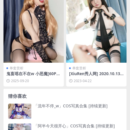
单套赏析
单套赏析
鬼畜瑶在不在w 小恶魔[60P-1
[XiuRen秀人网] 2020.10.13
67.3M]
No.2646 糯美子Mini [41P-85
2025-09-20
2023-04-22
MB]
猜你喜欢
「流年不停_w」COS写真合集 [持续更新]
「阿半今天很开心」COS写真合集 [持续更新]