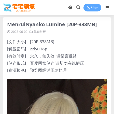
登录
MenruiNyanko Lumine [20P-338MB]
2023-06-02
单套赏析
[文件大小]：[20P-338MB]
[解压密码]：zzlyu.top
[有效时定]：永久，如失效, 请留言反馈
[储存形式]：百度网盘储存 请切勿在线解压
[资源预览]：预览图经过压缩处理