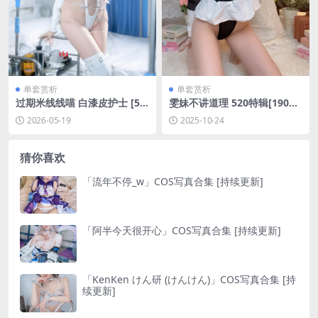
单套赏析
单套赏析
过期米线线喵 白漆皮护士 [50
雯妹不讲道理 520特辑[190P-
P-122MB]
21V-1.68G]
2026-05-19
2025-10-24
猜你喜欢
「流年不停_w」COS写真合集 [持续更新]
「阿半今天很开心」COS写真合集 [持续更新]
「KenKen けん研 (けんけん)」COS写真合集 [持
续更新]