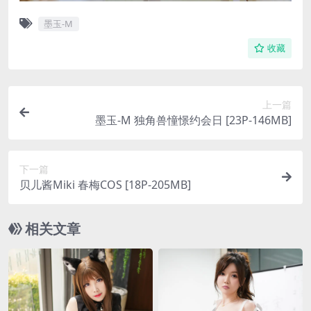
墨玉-M
收藏
上一篇
墨玉-M 独角兽憧憬约会日 [23P-146MB]
下一篇
贝儿酱Miki 春梅COS [18P-205MB]
相关文章