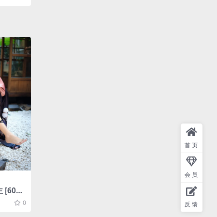
首页
会员
[60P-
0
反馈