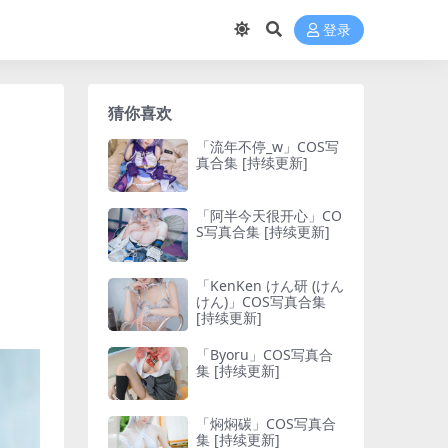
登录
猜你喜欢
「流年不停_w」COS写
真合集 [持续更新]
「阿半今天很开心」CO
S写真合集 [持续更新]
「KenKen けん研 (けん
けん)」COS写真合集
[持续更新]
「Byoru」COS写真合
集 [持续更新]
「焖焖碳」COS写真合
集 [持续更新]