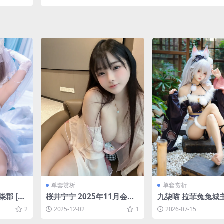
单套赏析
单套赏析
郡 [44
桜井宁宁 2025年11月会员
九柒喵 拉菲兔兔城主 
订阅系列[77P-4V-590M]
463MB]
2
2025-12-02
1
2026-07-15