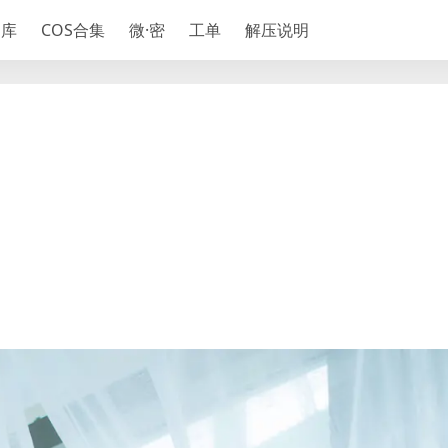
神库
COS合集
微·密
工单
解压说明