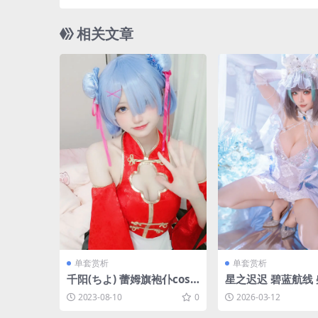
相关文章
单套赏析
单套赏析
千阳(ちよ) 蕾姆旗袍仆cos
星之迟迟 碧蓝航线 柴
[13P-24MB]
P-148MB]
2023-08-10
0
2026-03-12