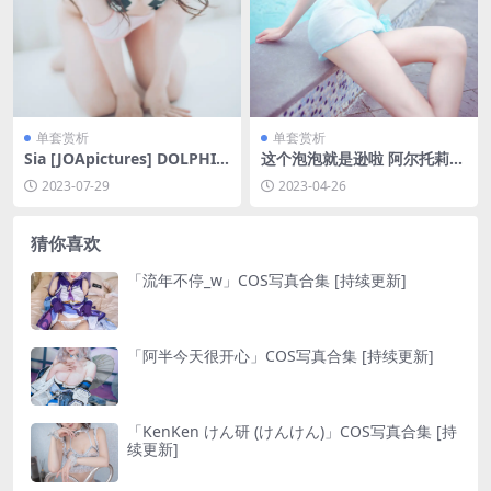
单套赏析
单套赏析
Sia [JOApictures] DOLPHIN
这个泡泡就是逊啦 阿尔托莉雅
22. January [79P-253MB]
泳装 [14P-26MB]
2023-07-29
2023-04-26
猜你喜欢
「流年不停_w」COS写真合集 [持续更新]
「阿半今天很开心」COS写真合集 [持续更新]
「KenKen けん研 (けんけん)」COS写真合集 [持
续更新]