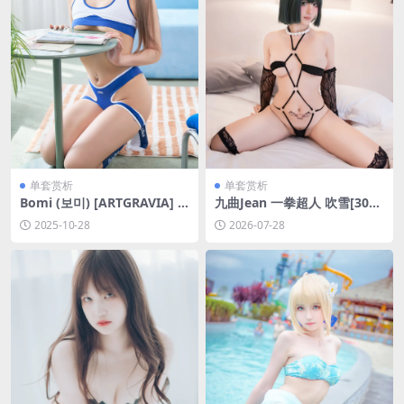
单套赏析
单套赏析
Bomi (보미) [ARTGRAVIA] V
九曲Jean 一拳超人 吹雪[30P-
OL.533 Bomi [100P-146MB]
128.6M]
2025-10-28
2026-07-28