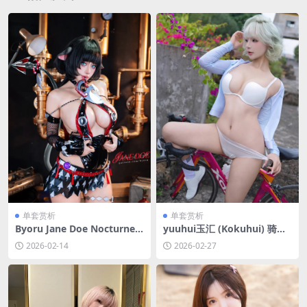
单套赏析
单套赏析
Byoru Jane Doe Nocturne
yuuhui玉汇 (Kokuhui) 骑行
绝区零 简·杜 漪光夜曲[63P-3
日志[131P-1.13G]
2026-02-14
2026-02-27
1V-3.57G]