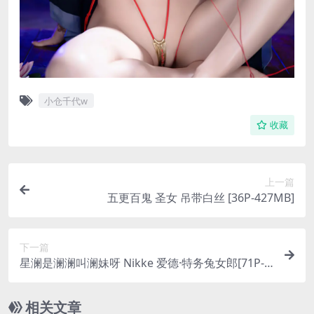
小仓千代w
收藏
上一篇
五更百鬼 圣女 吊带白丝 [36P-427MB]
下一篇
星澜是澜澜叫澜妹呀 Nikke 爱德·特务兔女郎[71P-4
V-1.99G]
相关文章