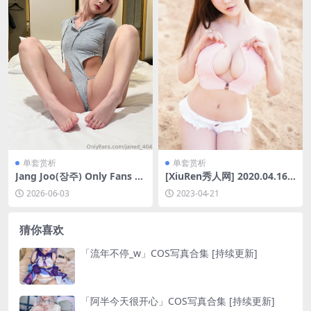
单套赏析
单套赏析
Jang Joo(장주) Only Fans C
[XiuRen秀人网] 2020.04.16
ollection01[146P-2V-523.5
No.2162 糯美子Mini [70P-17
2026-06-03
2023-04-21
M]
3MB]
猜你喜欢
「流年不停_w」COS写真合集 [持续更新]
「阿半今天很开心」COS写真合集 [持续更新]