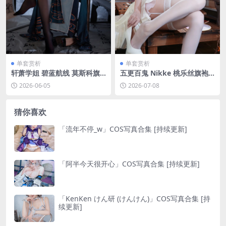
单套赏析
单套赏析
轩萧学姐 碧蓝航线 莫斯科旗
五更百鬼 Nikke 桃乐丝旗袍[1
袍[50P-637.7M]
2P-47.7M]
2026-06-05
2026-07-08
猜你喜欢
「流年不停_w」COS写真合集 [持续更新]
「阿半今天很开心」COS写真合集 [持续更新]
「KenKen けん研 (けんけん)」COS写真合集 [持
续更新]