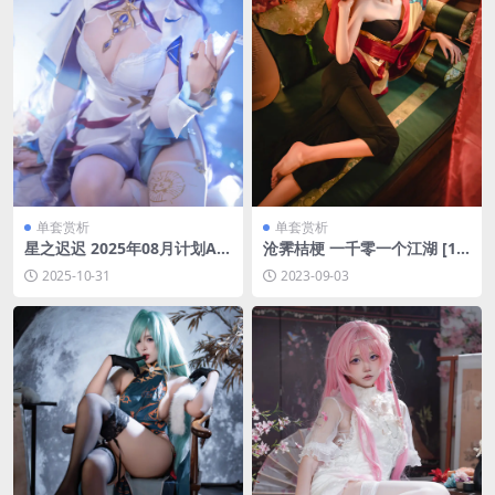
单套赏析
单套赏析
星之迟迟 2025年08月计划A
沧霁桔梗 一千零一个江湖 [15
鸣潮 坎特雷拉[30P-173.5M]
P-96M]
2025-10-31
2023-09-03