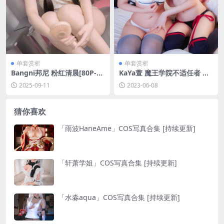
单套赏析
单套赏析
Bangni邦尼 粉红清晨[80P-54
KaYa萱 魔王学院不适任者 米
3.6M]
夏&Misha[22P-40MB]
2025-09-11
2023-06-08
猜你喜欢
「雨波HaneAme」COS写真合集 [持续更新]
「轩萧学姐」COS写真合集 [持续更新]
「水淼aqua」COS写真合集 [持续更新]