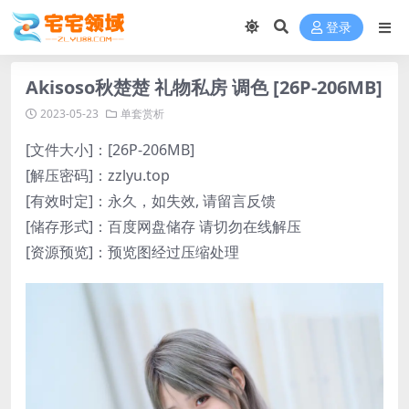
登录
Akisoso秋楚楚 礼物私房 调色 [26P-206MB]
2023-05-23
单套赏析
[文件大小]：[26P-206MB]
[解压密码]：zzlyu.top
[有效时定]：永久，如失效, 请留言反馈
[储存形式]：百度网盘储存 请切勿在线解压
[资源预览]：预览图经过压缩处理